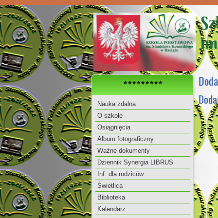
Sz
im
Doda
*********
Doda
Nauka zdalna
O szkole
Osiągnięcia
Album fotograficzny
Ważne dokumenty
Dziennik Synergia LIBRUS
Inf. dla rodziców
Świetlica
Biblioteka
Kalendarz