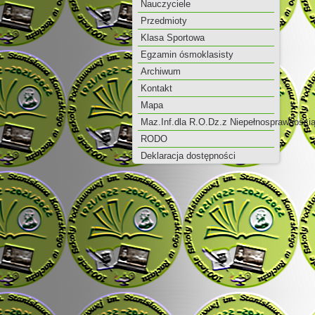
Nauczyciele
Przedmioty
Klasa Sportowa
Egzamin ósmoklasisty
Archiwum
Kontakt
Mapa
Maz.Inf.dla R.O.Dz.z Niepełnosprawności
RODO
Deklaracja dostępności