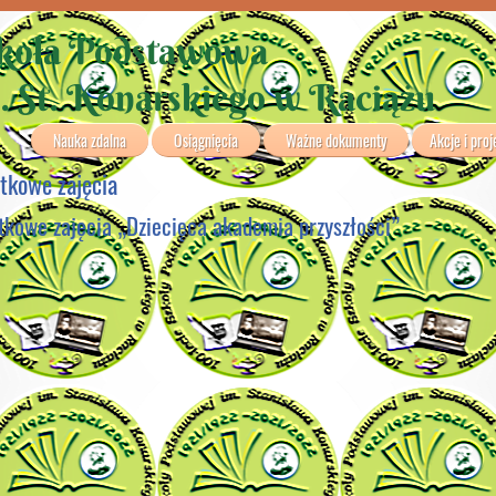
koła Podstawowa
. St. Konarskiego w Raciążu
Nauka zdalna
Osiągnięcia
Ważne dokumenty
Akcje i proj
tkowe zajęcia
tkowe zajęcia „Dziecięca akademia przyszłości”