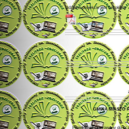
Udział w projekcie jest bezpłatny
rekrut_uzup..pdf
GMINA MIASTO 
Projekt jest skierowany do uc