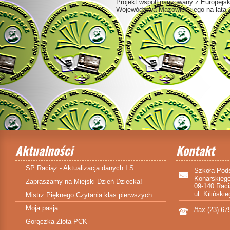
Projekt współfinansowany z Europej
Województwa Mazowieckiego na lata
Aktualności
Kontakt
SP Raciąż - Aktualizacja danych I.S.
Szkoła Pod
Konarskieg
Zapraszamy na Miejski Dzień Dziecka!
09-140 Rac
ul. Kiliński
Mistrz Pięknego Czytania klas pierwszych
Moja pasja…
/fax (23) 67
Gorączka Złota PCK