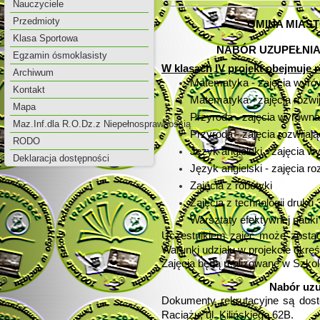
Nauczyciele
Przedmioty
GMINA MIAST
Klasa Sportowa
NABÓR UZUPEŁNIA
Egzamin ósmoklasisty
W klasach IV projekt obejmuje 
Archiwum
Matematyka - zajęcia wyr
Kontakt
Matematyka - zajęcia rozwi
Mapa
Przyroda - zajęcia wyrówn
Maz.Inf.dla R.O.Dz.z Niepełnosprawnością
Przyroda - zajęcia rozwijaj
RODO
Język angielski - zajęcia 
Deklaracja dostępności
Język angielski - zajęcia ro
Zajęcia z robotyki
Zajęcia z technologii druku
Warsztaty efektywnej nauki d
Uczestnikiem zajęć może zostać
Warunki udziału w projekcie określ
Zajęcia będą realizowane w Szko
Nabór uzup
Dokumenty rekrutacyjne są dost
Raciążu, ul. Kilińskiego 62B.