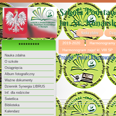
Szkoła Podsta
im. St. Konars
Nauka zdalna
Osią
2019-2020
Harmonogramy za
*********
Harmonogram zajęć kl. VIII SP
Projekt „Pakiet Kluczowych
Nauka zdalna
O szkole
Osiągnięcia
Album fotograficzny
Ważne dokumenty
Dziennik Synergia LIBRUS
Inf. dla rodziców
Świetlica
Biblioteka
2019/2020
Kalendarz