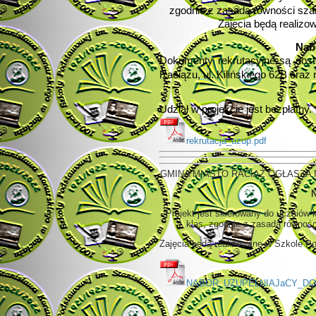
zgodnie z zasadą równości szans
Zajęcia będą realiz
Nabó
Dokumenty rekrutacyjne są dost
Raciążu, ul. Kilińskiego 62B oraz
Udział w projekcie jest bezpłatny.
rekrutacja_uzup.pdf
GMINA MIASTO RACIĄŻ OGŁASZA 
N
Projekt jest skierowany do uczniów 
klas, zgodnie z zasadą równości
Zajęcia będą realizowane w Szkole P
NABOR_UZUPELNIAJaCY_DO