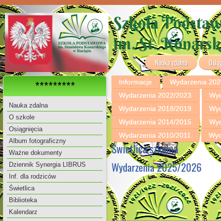
Szkoła Podsta
im. St. Konars
Nauka zdalna
Osią
Informacje
Wydarzenia 202
*********
Wydarzenia 2022/2023
Wyd
Nauka zdalna
Wydarzenia 2018/2019
Wyd
O szkole
Wydarzenia 2014/2015
Wyd
Osiągnięcia
Wydarzenia 2010/2011
Wyd
Album fotograficzny
Świetlica szkolna
Ważne dokumenty
Wydarzenia 2025/2026
Dziennik Synergia LIBRUS
Inf. dla rodziców
Świetlica
Biblioteka
Kalendarz