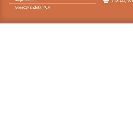
/fax (23) 67
Gorączka Złota PCK