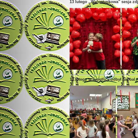
13 lutego ,,Walentynkowa" sesja zd
12 lutego w świetlicy odbył się bal