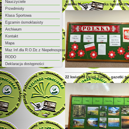
Nauczyciele
Święta Majowe - gazetka tematyczn
Przedmioty
Klasa Sportowa
Egzamin ósmoklasisty
Archiwum
Kontakt
Mapa
Maz.Inf.dla R.O.Dz.z Niepełnosprawnością
RODO
Deklaracja dostępności
22 kwietnia Dzień Ziemi - gazetki t