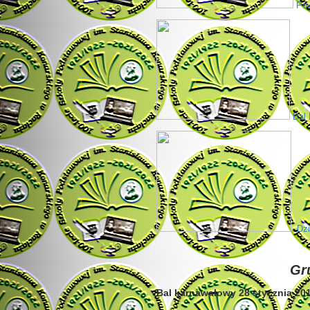
Pow
Bal 
Dzie
Gr
Bal karnawałowy 28 stycznia 201