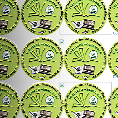
Odw
Dzi