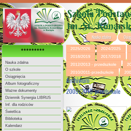
Szkoła Podsta
im. St. Konars
Nauka zdalna
Osią
2025/2026
2024/2025
*********
2018/2019
2017/2018
Nauka zdalna
2012/2013 - przedszkole
2
O szkole
2010/2011-przedszkole
200
Osiągnięcia
Archiwum
Album fotograficzny
2009/2010-przedszkole
Ważne dokumenty
Dziennik Synergia LIBRUS
Inf. dla rodziców
Świetlica
Biblioteka
Kalendarz