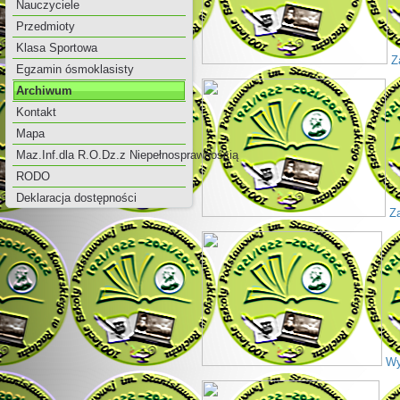
Nauczyciele
Przedmioty
Klasa Sportowa
Za
Egzamin ósmoklasisty
Archiwum
Kontakt
Mapa
Maz.Inf.dla R.O.Dz.z Niepełnosprawnością
RODO
Deklaracja dostępności
Za
Wyc