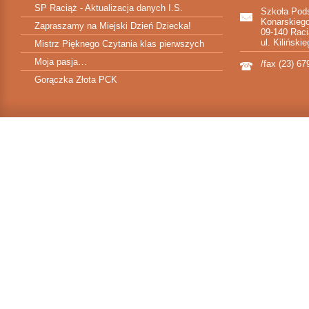
SP Raciąż - Aktualizacja danych I.S.
Szkoła Pod
Konarskieg
Zapraszamy na Miejski Dzień Dziecka!
09-140 Rac
ul. Kiliński
Mistrz Pięknego Czytania klas pierwszych
Moja pasja…
/fax (23) 67
Gorączka Złota PCK