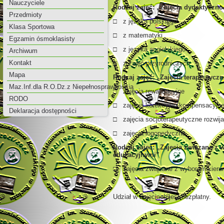
Nauczyciele
Rodzaj zajęć: „Zajęcia dydaktycz
Przedmioty
□ z języka polskiego
Klasa Sportowa
□ z matematyki
Egzamin ósmoklasisty
□ z języka angielskiego
Archiwum
Kontakt
□ z zajęć przyrodniczych
Mapa
Rodzaj zajęć: „Zajęcia terapeutycz
Maz.Inf.dla R.O.Dz.z Niepełnosprawnością
□ zajęcia rewalidacyjne
RODO
□ zajęcia korekcyjno-kompensacyjn
Deklaracja dostępności
□ zajęcia socjoterapeutyczne rozwij
□ zajęcia logopedyczne
Rodzaj zajęć: „Zajęcia związane z
edukacyjnymi”
□ zajęcia związane z wyborem kieru
Udział w zajęciach jest bezpłatny.