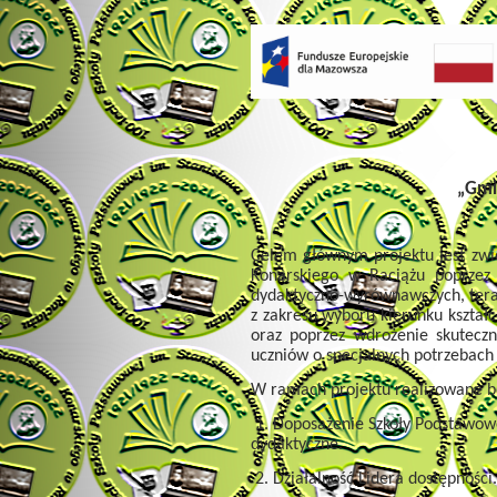
„Gmi
Celem głównym projektu jest zwię
Konarskiego w Raciążu poprzez 
dydaktyczno-wyrównawczych, tera
z zakresu wyboru kierunku kształc
oraz poprzez wdrożenie skuteczn
uczniów o specjalnych potrzebach
W ramach projektu realizowane b
1. Doposażenie Szkoły Podstawowe
dydaktyczne.
2. Działalność Lidera dostępności.