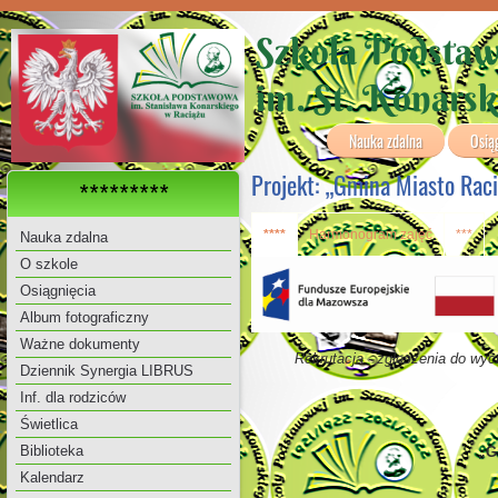
Szkoła Podsta
im. St. Konars
Nauka zdalna
Osią
Projekt: „Gmina Miasto Raci
*********
****
Harmonogram zajęć
***
Nauka zdalna
O szkole
Osiągnięcia
Album fotograficzny
Ważne dokumenty
Rekrutacja - zgłoszenia do wy
Dziennik Synergia LIBRUS
Inf. dla rodziców
Świetlica
Biblioteka
„G
Kalendarz