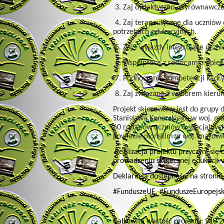
3. Zaj dydaktyczno- wyrównawcze
4. Zaj terapeutyczne dla uczniów 
potrzebach edukacyjnych.
5. Zaj i wyjazdy integrujące uczn
6. Współpraca z rodzicami i opie
7. Podnoszenie kompetencji kadry
8. Zaj związane z wyborem kierun
Projekt skierowany jest do grupy
Stanisława Konarskiego w woj. ma
60 rodziców uczniów o specjalnyc
powiecie płońskim w woj. mazowi
Realizacja projektu przyczyni się
prowadzeniu skutecznej edukacji w
Deklaracja dostępności na stroni
#FunduszeUE #FunduszeEuropejsk
Całkowita wartość projektu: 910 2