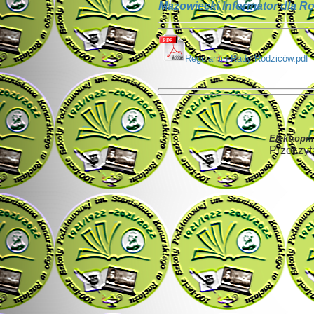
Mazowiecki Informator dla R
Regulamin Rady Rodziców.pdf
Elektro
pni
Przecz
yt