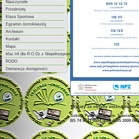
Nauczyciele
Przedmioty
Klasa Sportowa
Egzamin ósmoklasisty
Archiwum
Kontakt
Mapa
Maz.Inf.dla R.O.Dz.z Niepełnosprawnością
RODO
Deklaracja dostępności
Wpłaty za obiady można dokon
Szkoła Podstawowa im. Stanisława
BS 74 8233 0004 0022 4695 2000 000