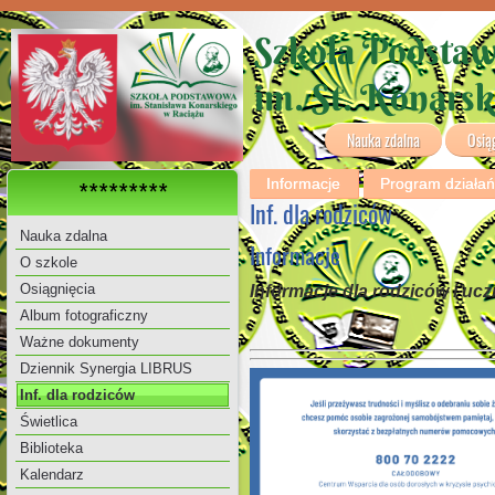
Szkoła Podsta
im. St. Konars
Nauka zdalna
Osią
Informacje
Program działa
*********
Inf. dla rodziców
Nauka zdalna
Informacje
O szkole
Osiągnięcia
Informacje dla rodziców i u
Album fotograficzny
Ważne dokumenty
Dziennik Synergia LIBRUS
Inf. dla rodziców
Świetlica
Biblioteka
Kalendarz