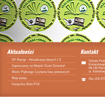
Aktualności
Kontakt
SP Raciąż - Aktualizacja danych I.S.
Szkoła Pod
Konarskieg
Zapraszamy na Miejski Dzień Dziecka!
09-140 Rac
ul. Kiliński
Mistrz Pięknego Czytania klas pierwszych
Moja pasja…
/fax (23) 67
Gorączka Złota PCK