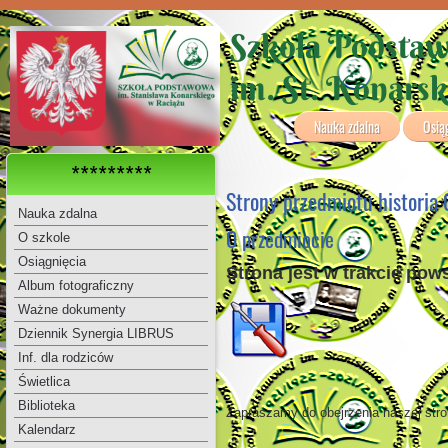
Szkoła Podsta
im. St. Konars
Nauka zdalna
Osią
*********
Strony przedmiotu historia
Nauka zdalna
O przedmiocie
O szkole
Osiągnięcia
Strona jest w trakcie po
Album fotograficzny
Ważne dokumenty
Dziennik Synergia LIBRUS
Inf. dla rodziców
Świetlica
Biblioteka
Zapraszamy do obejrzenia naszej stro
Kalendarz