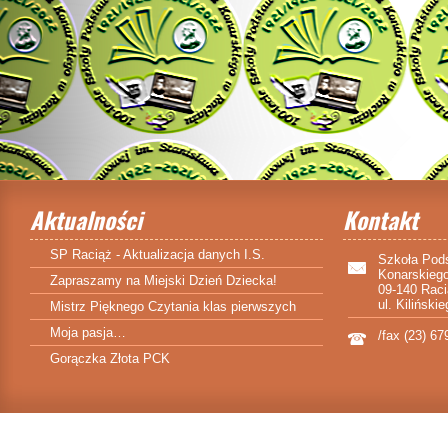
Aktualności
Kontakt
SP Raciąż - Aktualizacja danych I.S.
Szkoła Pod
Konarskieg
Zapraszamy na Miejski Dzień Dziecka!
09-140 Rac
ul. Kiliński
Mistrz Pięknego Czytania klas pierwszych
Moja pasja…
/fax (23) 67
Gorączka Złota PCK