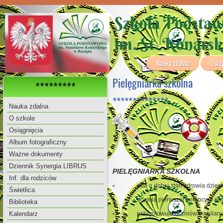
Szkoła Podsta
im. St. Konars
Nauka zdalna
Osią
Pielęgniarka szkolna
*********
**************
Nauka zdalna
O szkole
Osiągnięcia
Album fotograficzny
Ważne dokumenty
Dziennik Synergia LIBRUS
PIELĘGNIARKA SZKOLNA
Inf. dla rodziców
▫ dba o dobry stan zdrowia dzieci na
Świetlica
▫ udziela pierwszej pomocy w nagł
Biblioteka
▫ przygotowuje uczniów do bilans
Kalendarz