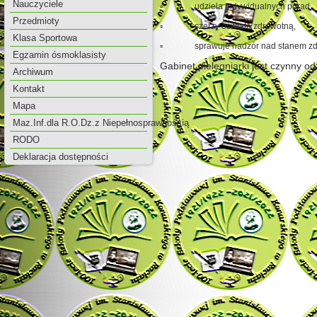
Nauczyciele
▫ udziela indywidualnych porad,
Przedmioty
▫ szerzy oświatę zdrowotną,
Klasa Sportowa
▫ sprawuje nadzór nad stanem zdr
Egzamin ósmoklasisty
Gabinet pielęgniarki jest czynny od
Archiwum
Kontakt
Mapa
Maz.Inf.dla R.O.Dz.z Niepełnosprawnością
RODO
Deklaracja dostępności