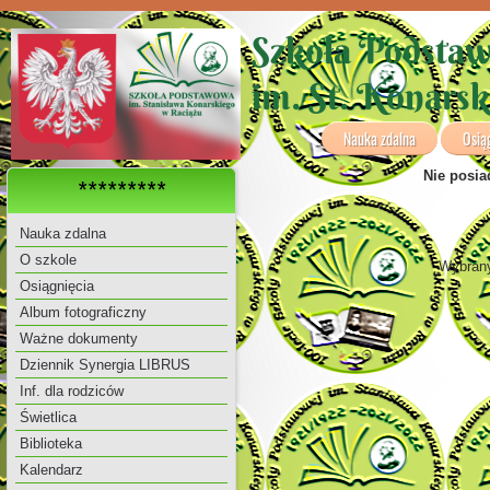
Szkoła Podsta
im. St. Konars
Nauka zdalna
Osią
Nie posia
*********
Nauka zdalna
O szkole
Wybrany
Osiągnięcia
Album fotograficzny
Ważne dokumenty
Dziennik Synergia LIBRUS
Inf. dla rodziców
Świetlica
Biblioteka
Kalendarz