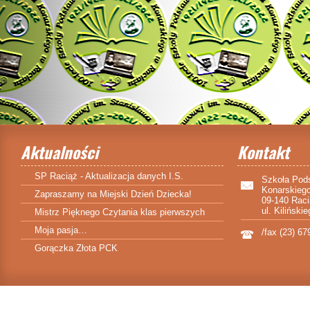
Aktualności
Kontakt
SP Raciąż - Aktualizacja danych I.S.
Szkoła Pod
Konarskieg
Zapraszamy na Miejski Dzień Dziecka!
09-140 Rac
ul. Kiliński
Mistrz Pięknego Czytania klas pierwszych
Moja pasja…
/fax (23) 67
Gorączka Złota PCK