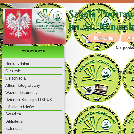
Szkoła Podsta
im. St. Konars
Nauka zdalna
Osią
Nie posia
*********
Nauka zdalna
O szkole
Wybrany
Osiągnięcia
Album fotograficzny
Ważne dokumenty
Dziennik Synergia LIBRUS
Inf. dla rodziców
Świetlica
Biblioteka
Kalendarz