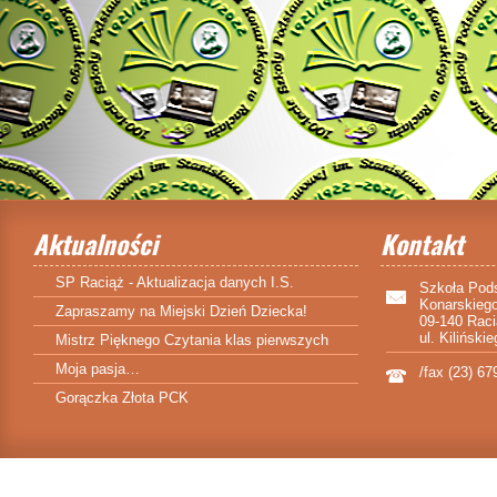
Aktualności
Kontakt
SP Raciąż - Aktualizacja danych I.S.
Szkoła Pod
Konarskieg
Zapraszamy na Miejski Dzień Dziecka!
09-140 Rac
ul. Kiliński
Mistrz Pięknego Czytania klas pierwszych
Moja pasja…
/fax (23) 67
Gorączka Złota PCK